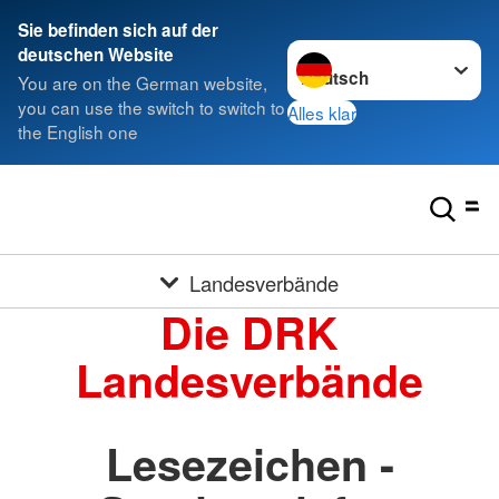
Sie befinden sich auf der
Sprache wechseln zu
deutschen Website
You are on the German website,
you can use the switch to switch to
Alles klar
the English one
Landesverbände
Die DRK
Landesverbände
Lesezeichen -