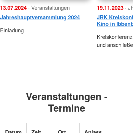
13.07.2024
· Veranstaltungen
19.11.2023
· J
Jahreshauptversammlung 2024
JRK Kreiskonf
Kino in Ibben
Einladung
Kreiskonferenz
und anschließ
Veranstaltungen -
Termine
Datum
Zeit
Ort
Anlass